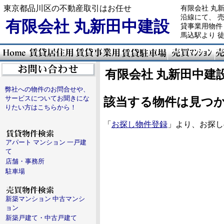
東京都品川区の不動産取引はお任せ
有限会社 丸
沿線にて、 
有限会社 丸新田中建設
貸事業用物件
馬込駅より 
有限会社 丸新田中建
弊社への物件のお問合せや、
サービスについてお聞きにな
該当する物件は見つ
りたい方はこちらから！
「
お探し物件登録
」より、お探し
アパート マンション 一戸建
て
店舗・事務所
駐車場
新築マンション 中古マンシ
ョン
新築戸建て・中古戸建て